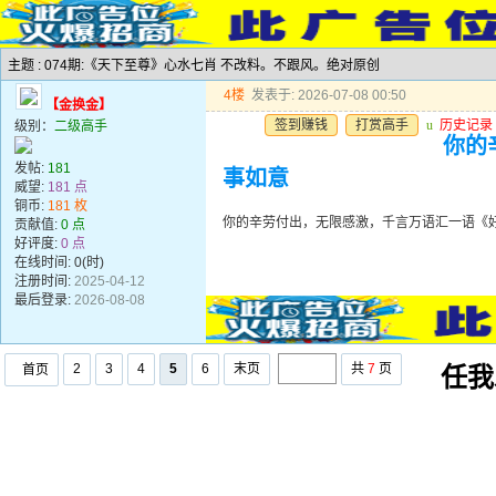
主题 : 074期:《天下至尊》心水七肖 不改料。不跟风。绝对原创
4楼
发表于: 2026-07-08 00:50
【金换金】
签到赚钱
打赏高手
u
历史记录
级别：
二级高手
你的
发帖:
181
事如意
威望:
181 点
铜币:
181 枚
你的辛劳付出，无限感激，千言万语汇一语《
贡献值:
0 点
好评度:
0 点
在线时间: 0(时)
注册时间:
2025-04-12
最后登录:
2026-08-08
2
3
4
5
6
末页
共
7
页
首页
任我