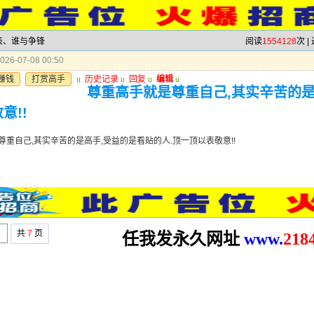
发表、谁与争锋
阅读
1554128
次 |
26-07-08 00:50
赚钱
打赏高手
u
历史记录
u
回复
u
编辑
u
尊重高手就是尊重自己,其实辛苦的是
意!!
尊重自己,其实辛苦的是高手,受益的是看贴的人.顶一顶以表敬意!!
共
7
页
任我发永久网址
www.
2
18