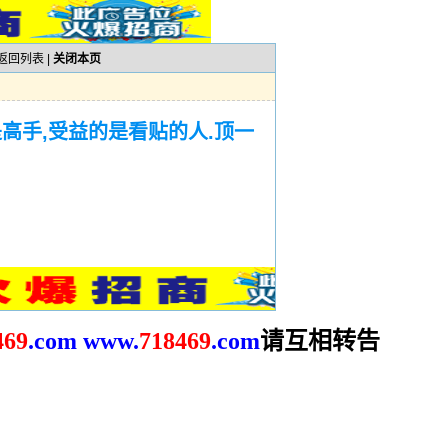
返回列表
|
关闭本页
高手,受益的是看贴的人.顶一
请互相转告
469
.com
www.
718469
.com