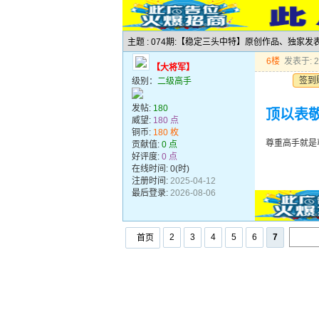
主题 : 074期:【稳定三头中特】原创作品、独家
6楼
发表于: 20
【大将军】
签到
级别：
二级高手
发帖:
180
顶以表敬
威望:
180 点
铜币:
180 枚
尊重高手就是
贡献值:
0 点
好评度:
0 点
在线时间: 0(时)
注册时间:
2025-04-12
最后登录:
2026-08-06
2
3
4
5
6
7
首页