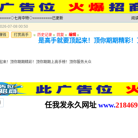
======◇七肖中特◇=========已更新
阅
26-07-08 00:50
赚钱
打赏高手
u
历史记录
u
回复
u
编辑
u
是高手就要顶起来！顶你期期精彩！
起来！顶你期期精彩！顶你期期上高手榜！顶你服务大众
页
任我发永久网址
www.
2
18469