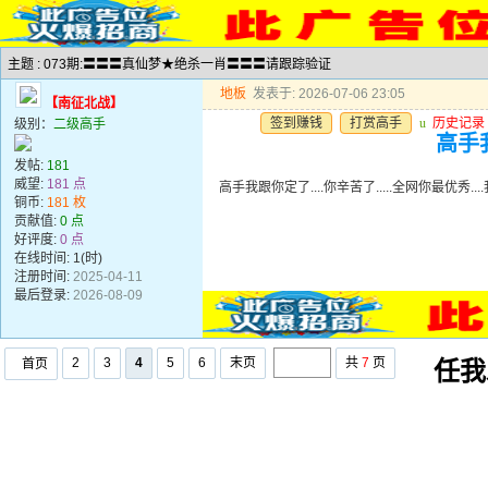
主题 : 073期:〓〓〓真仙梦★绝杀一肖〓〓〓请跟踪验证
地板
发表于: 2026-07-06 23:05
【南征北战】
签到赚钱
打赏高手
u
历史记录
级别：
二级高手
高手我
发帖:
181
威望:
181 点
高手我跟你定了....你辛苦了.....全网你最优秀..
铜币:
181 枚
贡献值:
0 点
好评度:
0 点
在线时间: 1(时)
注册时间:
2025-04-11
最后登录:
2026-08-09
2
3
4
5
6
末页
共
7
页
首页
任我