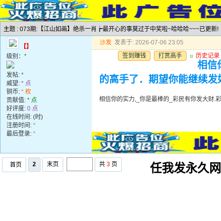
主题 : 073期:【江山如画】绝杀一肖┢最开心的事莫过于中奖啦~哈哈哈~~~已更新!
沙发
发表于: 2026-07-06 23:05
【】
签到赚钱
打赏高手
u
历史记录
级别：
*
相信
发帖:
*
的高手了．期望你能继续发
威望:
* 点
铜币:
* 枚
相信你的实力,_你是最棒的_彩民有你发大财
贡献值:
* 点
好评度:
0 点
在线时间: (时)
注册时间:
*
最后登录:
*
2
末页
共
3
页
首页
任我发永久网