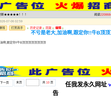
就更新★★★★★！！！
阅读
220868
26-07-06 02:59
赚钱
打赏高手
u
历史记录
u
回复
u
编辑
u
不亏是老大,加油啊,跟定你!!牛B顶
油啊,跟定你!!牛B顶顶顶顶顶顶顶顶
末页
共
10
页
下一页
任我发永久网址
告