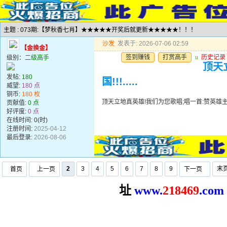
主题 : 073期:【梦秋香七肖】★★★★★开奖后就更新★★★★★！！！
沙发
发表于: 2026-07-06 02:59
【金换金】
签到赚钱
打赏高手
u
历史记录
级别：
二级高手
顶天
发帖:
180
国!!!.....
威望:
180 点
铜币:
180 枚
顶天立地真英雄!我们为您歌唱;唱一首:赞英雄主义歌遍
贡献值:
0 点
好评度:
0 点
在线时间: 0(时)
注册时间:
2025-04-12
最后登录:
2026-08-06
2
3
4
5
6
7
8
9
末
首页
上一页
下一页
址
www.
2
18469
.com