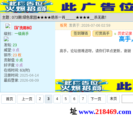
主题 : 073期:绿色家园★★★★绝杀一肖_____★★★★__杀无赦！
板凳
发表于: 2026-07-06 02:59
【矿洗雨林】
签到赚钱
打赏高手
u
历史记录
级别：
一级高手
高手
发帖:
23
威望:
0 点
高手，论坛很难进呀，请你们早点更新，谢谢
铜币:
23 枚
贡献值:
0 点
好评度:
0 点
在线时间: 63(时)
注册时间:
2025-04-14
最后登录:
2026-08-09
2
3
4
5
6
7
末页
首页
上一页
下一页
址
www.
2
18469
.com