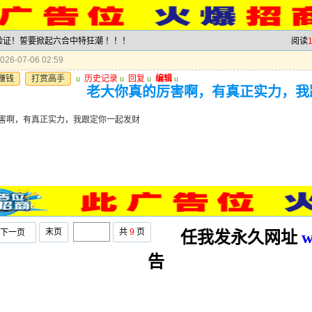
力验证！誓要掀起六合中特狂潮 ！！！
阅读
26-07-06 02:59
赚钱
打赏高手
u
历史记录
u
回复
u
编辑
u
老大你真的厉害啊，有真正实力，我
害啊，有真正实力，我跟定你一起发财
末页
共
9
页
下一页
任我发永久网址
w
告