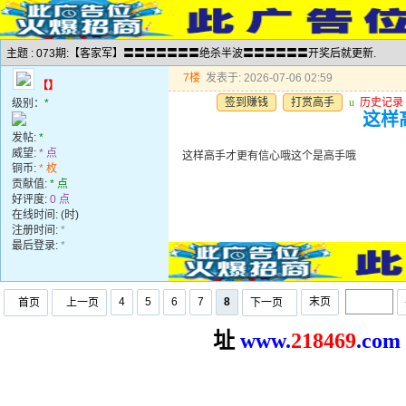
主题 : 073期:【客家军】〓〓〓〓〓〓〓绝杀半波〓〓〓〓〓〓开奖后就更新.
7楼
发表于: 2026-07-06 02:59
【】
签到赚钱
打赏高手
u
历史记录
级别：
*
这样
发帖:
*
威望:
* 点
这样高手才更有信心哦这个是高手哦
铜币:
* 枚
贡献值:
* 点
好评度:
0 点
在线时间: (时)
注册时间:
*
最后登录:
*
4
5
6
7
8
末页
首页
上一页
下一页
址
www.
2
18469
.com