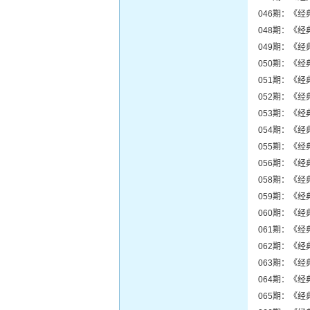
046期：《经
048期：《经
049期：《经
050期：《经
051期：《经
052期：《经
053期：《经
054期：《经
055期：《经
056期：《经
058期：《经
059期：《经
060期：《经
061期：《经
062期：《经
063期：《经
064期：《经
065期：《经