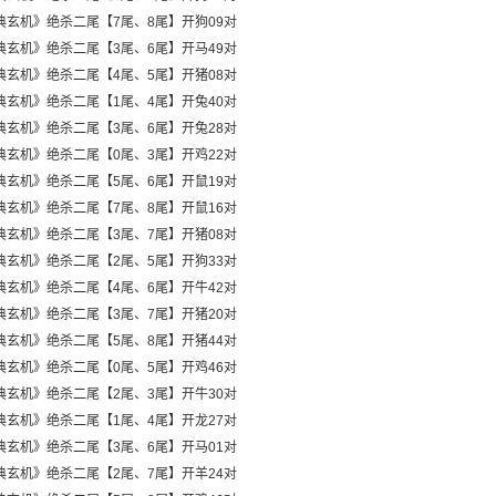
典玄机》绝杀二尾【7尾、8尾】开狗09对
典玄机》绝杀二尾【3尾、6尾】开马49对
典玄机》绝杀二尾【4尾、5尾】开猪08对
典玄机》绝杀二尾【1尾、4尾】开兔40对
典玄机》绝杀二尾【3尾、6尾】开兔28对
典玄机》绝杀二尾【0尾、3尾】开鸡22对
典玄机》绝杀二尾【5尾、6尾】开鼠19对
典玄机》绝杀二尾【7尾、8尾】开鼠16对
典玄机》绝杀二尾【3尾、7尾】开猪08对
典玄机》绝杀二尾【2尾、5尾】开狗33对
典玄机》绝杀二尾【4尾、6尾】开牛42对
典玄机》绝杀二尾【3尾、7尾】开猪20对
典玄机》绝杀二尾【5尾、8尾】开猪44对
典玄机》绝杀二尾【0尾、5尾】开鸡46对
典玄机》绝杀二尾【2尾、3尾】开牛30对
典玄机》绝杀二尾【1尾、4尾】开龙27对
典玄机》绝杀二尾【3尾、6尾】开马01对
典玄机》绝杀二尾【2尾、7尾】开羊24对