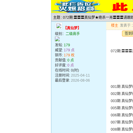
主题 : 072期:〓〓〓真仙梦★绝杀一肖〓〓〓请跟
楼主
发表于: 2
【真仙梦】
签到
级别：
二级高手
发帖:
179
威望:
179 点
072期:〓
铜币:
179 枚
贡献值:
0 点
好评度:
0 点
在线时间: 0(时)
注册时间:
2025-04-11
最后登录:
2026-08-06
001期 真仙
002期 真仙
003期 真仙
005期 真仙
006期 真仙
007期 真仙
008期 真仙