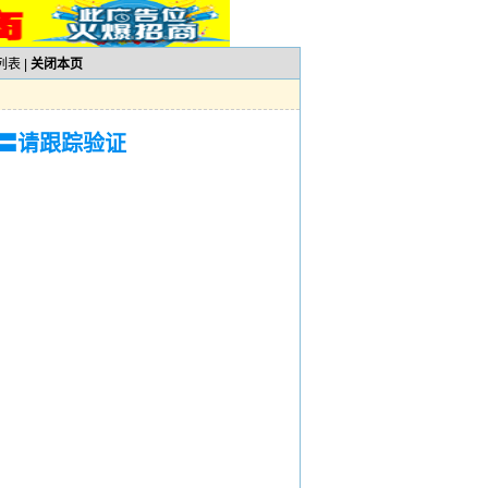
列表
|
关闭本页
〓〓请跟踪验证