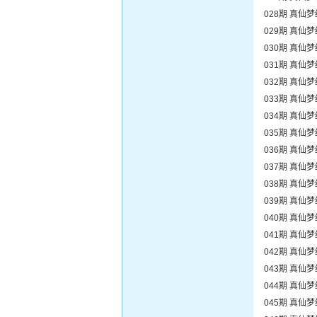
028期 真仙
029期 真仙
030期 真仙
031期 真仙
032期 真仙
033期 真仙
034期 真仙
035期 真仙
036期 真仙
037期 真仙
038期 真仙
039期 真仙
040期 真仙
041期 真仙
042期 真仙
043期 真仙
044期 真仙
045期 真仙