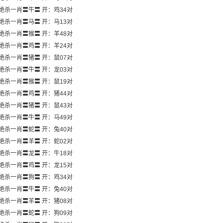
梦绝杀一肖〓牛〓 开：鸡34对
梦绝杀一肖〓马〓 开：马13对
梦绝杀一肖〓猴〓 开：羊48对
梦绝杀一肖〓鸡〓 开：羊24对
梦绝杀一肖〓猪〓 开：鼠07对
梦绝杀一肖〓牛〓 开：龙03对
梦绝杀一肖〓猴〓 开：鼠19对
梦绝杀一肖〓鸡〓 开：猪44对
梦绝杀一肖〓猪〓 开：鼠43对
梦绝杀一肖〓牛〓 开：马49对
梦绝杀一肖〓蛇〓 开：兔40对
梦绝杀一肖〓羊〓 开：蛇02对
梦绝杀一肖〓龙〓 开：牛18对
梦绝杀一肖〓鸡〓 开：龙15对
梦绝杀一肖〓狗〓 开：鸡34对
梦绝杀一肖〓牛〓 开：兔40对
梦绝杀一肖〓羊〓 开：猪08对
梦绝杀一肖〓蛇〓 开：狗09对