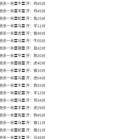
梦绝杀一肖〓牛〓 开：鸡45对
梦绝杀一肖〓羊〓 开：鸡45对
梦绝杀一肖〓蛇〓 开：兔15对
梦绝杀一肖〓马〓 开：羊11对
梦绝杀一肖〓虎〓 开：猴46对
梦绝杀一肖〓马〓 开：牛05对
梦绝杀一肖〓猪〓 开：鼠42对
梦绝杀一肖〓牛〓 开：狗20对
梦绝杀一肖〓猴〓 开：虎40对
梦绝杀一肖〓羊〓 开：猴10对
梦绝杀一肖〓马〓 开：虎04对
梦绝杀一肖〓牛〓 开：狗33对
梦绝杀一肖〓蛇〓 开：羊12对
梦绝杀一肖〓马〓 开：鸡34对
梦绝杀一肖〓羊〓 开：虎29对
梦绝杀一肖〓兔〓 开：狗45对
梦绝杀一肖〓马〓 开：猴11对
梦绝杀一肖〓蛇〓 开：猴31对
梦绝杀一肖〓羊〓 开：马49对