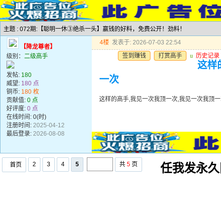
主题 : 072期:【聪明一休③绝杀一头】赢钱的好料，免费公开！劲料！
4楼
发表于: 2026-07-03 22:54
【降龙尊者】
签到赚钱
打赏高手
u
历史记录
级别：
二级高手
这样
发帖:
180
一次
威望:
180 点
铜币:
180 枚
这样的高手,我见一次我顶一次,我见一次我顶一
贡献值:
0 点
好评度:
0 点
在线时间: 0(时)
注册时间:
2025-04-12
最后登录:
2026-08-08
2
3
4
5
共
5
页
首页
任我发永久