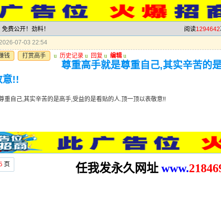
料，免费公开！劲料！
阅读
1294642
026-07-03 22:54
赚钱
打赏高手
u
历史记录
u
回复
u
编辑
u
尊重高手就是尊重自己,其实辛苦的是
意!!
尊重自己,其实辛苦的是高手,受益的是看贴的人.顶一顶以表敬意!!
5
页
任我发永久网址
www.
2
1846