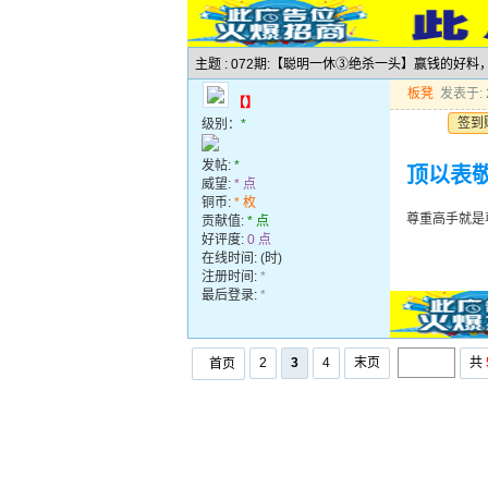
主题 : 072期:【聪明一休③绝杀一头】赢钱的好
板凳
发表于: 2
【】
签到
级别：
*
发帖:
*
顶以表敬
威望:
* 点
铜币:
* 枚
尊重高手就是
贡献值:
* 点
好评度:
0 点
在线时间: (时)
注册时间:
*
最后登录:
*
2
3
4
末页
共
首页