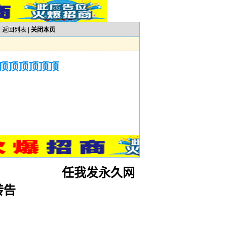
|
返回列表
|
关闭本页
顶顶顶顶顶顶顶
任我发永久网
转告