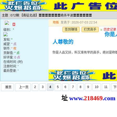
主题 : 072期:【南征北战】〓〓〓〓〓〓〓绝杀半波〓〓〓〓〓〓
地板
发表于: 2026-07-03 22:54
【】
签到赚钱
打赏高手
u
历史记录
级别：
*
你是
发帖:
*
人尊敬的
威望:
* 点
铜币:
* 枚
你是人品又好，料又准有早的高手，绝对是称
贡献值:
* 点
好评度:
0 点
在线时间: (时)
注册时间:
*
最后登录:
*
2
3
4
5
6
7
8
9
10
11
首页
上一页
下
址
www.
2
18469
.com