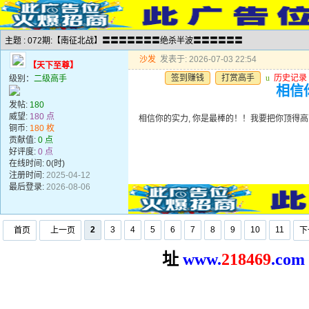
主题 : 072期:【南征北战】〓〓〓〓〓〓〓绝杀半波〓〓〓〓〓〓
沙发
发表于: 2026-07-03 22:54
【天下至尊】
签到赚钱
打赏高手
u
历史记录
级别：
二级高手
相信你
发帖:
180
威望:
180 点
相信你的实力, 你是最棒的！！我要把你顶得高高的..
铜币:
180 枚
贡献值:
0 点
好评度:
0 点
在线时间: 0(时)
注册时间:
2025-04-12
最后登录:
2026-08-06
2
3
4
5
6
7
8
9
10
11
首页
上一页
下
址
www.
2
18469
.com