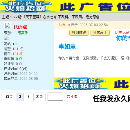
主题 : 072期:《天下至尊》心水七肖 不改料。不跟风。绝对原创
沙发
发表于: 2026-07-03 22:54
【阳光福】
签到赚钱
打赏高手
u
历史记录
级别：
二级高手
你的
发帖:
180
事如意
威望:
181 点
铜币:
181 枚
你的辛劳付出，无限感激，千言万语汇一语《
贡献值:
0 点
好评度:
0 点
在线时间: 0(时)
注册时间:
2025-04-11
最后登录:
2026-08-06
2
3
末页
共
4
页
首页
任我发永久