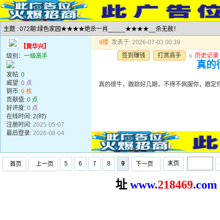
主题 : 072期:绿色家园★★★★绝杀一肖_____★★★★__杀无赦！
8楼
发表于: 2026-07-03 00:39
【黄华兴】
签到赚钱
打赏高手
u
历史记录
级别：
一级高手
真的
发帖:
0
威望:
0 点
真的很牛，跟踪好几期，不得不佩服你，跟定
铜币:
0 枚
贡献值:
0 点
好评度:
0 点
在线时间: 2(时)
注册时间:
2025-05-07
最后登录:
2026-08-04
5
6
7
8
9
末页
首页
上一页
下一页
址
www.
2
18469
.com