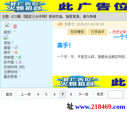
主题 : 072期:【稳定三头中特】原创作品、独家发表、谁与争锋
6楼
发表于: 2026-07-03 00:39
【】
签到赚钱
打赏高手
u
历史记录
级别：
*
一个
发帖:
*
高手！
威望:
* 点
铜币:
* 枚
一个字：牛，不管怎么样，我都永远跟定你的
贡献值:
* 点
好评度:
0 点
在线时间: (时)
注册时间:
*
最后登录:
*
4
5
6
7
8
末页
首页
上一页
下一页
址
www.
2
18469
.com