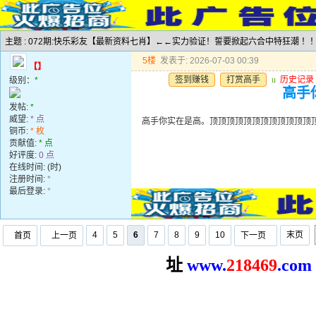
主题 : 072期:快乐彩友【最新资料七肖】←←实力验证！誓要掀起六合中特狂潮 ！
5楼
发表于: 2026-07-03 00:39
【】
签到赚钱
打赏高手
u
历史记录
级别：
*
高手
发帖:
*
威望:
* 点
高手你实在是高。顶顶顶顶顶顶顶顶顶顶顶顶
铜币:
* 枚
贡献值:
* 点
好评度:
0 点
在线时间: (时)
注册时间:
*
最后登录:
*
4
5
6
7
8
9
10
末页
首页
上一页
下一页
址
www.
2
18469
.com