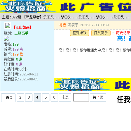
主题 : 072期:【降龙尊者】杀①头→→杀①头→→杀①头→→杀①头→→杀①头→
地板
发表于: 2026-07-03 00:39
【江山如画】
签到赚钱
打赏高手
u
历史记录
级别：
二级高手
高！
发帖:
179
威望:
179 点
高！高！高！跟你连连大中,高！高！高！跟你
铜币:
179 枚
贡献值:
0 点
好评度:
0 点
在线时间: 0(时)
注册时间:
2025-04-11
最后登录:
2026-08-05
2
3
4
5
6
末页
共
7
页
首页
任我