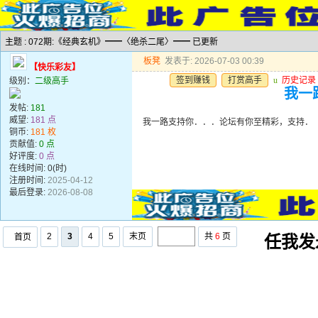
主题 : 072期:《经典玄机》━━〈绝杀二尾〉━━ 已更新
板凳
发表于: 2026-07-03 00:39
【快乐彩友】
签到赚钱
打赏高手
u
历史记录
级别：
二级高手
我一
发帖:
181
威望:
181 点
我一路支持你．．．论坛有你至精彩，支持．
铜币:
181 枚
贡献值:
0 点
好评度:
0 点
在线时间: 0(时)
注册时间:
2025-04-12
最后登录:
2026-08-08
2
3
4
5
末页
共
6
页
首页
任我发