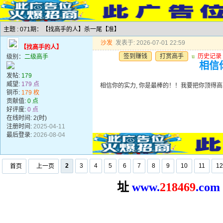
主题 : 071期：【找高手的人】杀一尾【准】
沙发
发表于: 2026-07-01 22:59
【找高手的人】
签到赚钱
打赏高手
u
历史记录
级别：
二级高手
相信你
发帖:
179
威望:
179 点
相信你的实力, 你是最棒的！！我要把你顶得高高的..
铜币:
179 枚
贡献值:
0 点
好评度:
0 点
在线时间: 2(时)
注册时间:
2025-04-11
最后登录:
2026-08-04
2
3
4
5
6
7
8
9
10
11
12
首页
上一页
址
www.
2
18469
.com