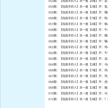
053期：【找高手的人】杀一尾【8尾】开：鼠
054期：【找高手的人】杀一尾【2尾】开：兔
055期：【找高手的人】杀一尾【0尾】开：猪
056期：【找高手的人】杀一尾【7尾】开：狗
057期：【找高手的人】杀一尾【4尾】开：猴
058期：【找高手的人】杀一尾【6尾】开：牛
059期：【找高手的人】杀一尾【4尾】开：猪
060期：【找高手的人】杀一尾【5尾】开：猪
061期：【找高手的人】杀一尾【3尾】开：鸡
062期：【找高手的人】杀一尾【5尾】开：牛
063期：【找高手的人】杀一尾【8尾】开：龙
064期：【找高手的人】杀一尾【3尾】开：马
066期：【找高手的人】杀一尾【7尾】开：鸡
067期：【找高手的人】杀一尾【5尾】开：鸡
068期：【找高手的人】杀一尾【4尾】开：虎
069期：【找高手的人】杀一尾【2尾】开：猴
070期：【找高手的人】杀一尾【0尾】开：马
071期：【找高手的人】杀一尾【3尾】开：？