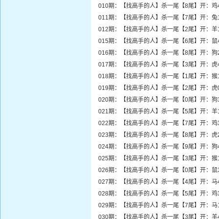
010期：【找高手的人】杀一尾【8尾】开：鸡
011期：【找高手的人】杀一尾【7尾】开：兔
012期：【找高手的人】杀一尾【2尾】开：羊
015期：【找高手的人】杀一尾【6尾】开：鼠
016期：【找高手的人】杀一尾【8尾】开：狗
017期：【找高手的人】杀一尾【3尾】开：虎
018期：【找高手的人】杀一尾【1尾】开：猴
019期：【找高手的人】杀一尾【2尾】开：虎
020期：【找高手的人】杀一尾【0尾】开：狗
021期：【找高手的人】杀一尾【5尾】开：羊
022期：【找高手的人】杀一尾【7尾】开：鸡
023期：【找高手的人】杀一尾【8尾】开：虎
024期：【找高手的人】杀一尾【9尾】开：狗
025期：【找高手的人】杀一尾【3尾】开：猴
026期：【找高手的人】杀一尾【0尾】开：鼠
027期：【找高手的人】杀一尾【4尾】开：马
028期：【找高手的人】杀一尾【5尾】开：鸡
029期：【找高手的人】杀一尾【7尾】开：马
030期：【找高手的人】杀一尾【3尾】开：羊