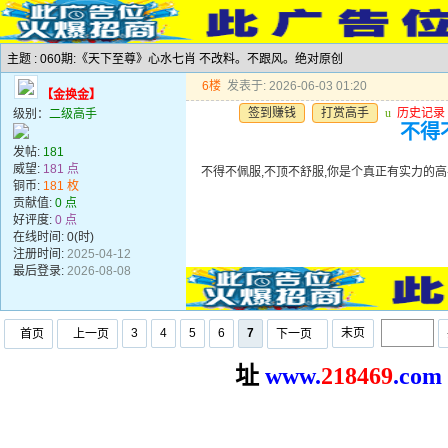
主题 : 060期:《天下至尊》心水七肖 不改料。不跟风。绝对原创
6楼
发表于: 2026-06-03 01:20
【金换金】
签到赚钱
打赏高手
u
历史记录
级别：
二级高手
不得
发帖:
181
威望:
181 点
不得不佩服,不顶不舒服,你是个真正有实力的高
铜币:
181 枚
贡献值:
0 点
好评度:
0 点
在线时间: 0(时)
注册时间:
2025-04-12
最后登录:
2026-08-08
3
4
5
6
7
末页
首页
上一页
下一页
址
www.
2
18469
.com