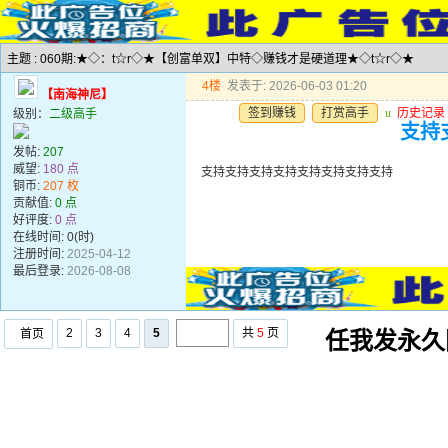
主题 : 060期:★◇：t☆r◇★【创富单双】中特◇赚钱才是硬道理★◇t☆r◇★
4楼
发表于: 2026-06-03 01:20
【南海神尼】
签到赚钱
打赏高手
u
历史记录
级别：
二级高手
支持
发帖:
207
威望:
180 点
支持支持支持支持支持支持支持支持
铜币:
207 枚
贡献值:
0 点
好评度:
0 点
在线时间: 0(时)
注册时间:
2025-04-12
最后登录:
2026-08-08
2
3
4
5
共
5
页
首页
任我发永久