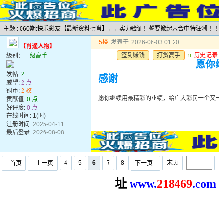
主题 : 060期:快乐彩友【最新资料七肖】←←实力验证！誓要掀起六合中特狂潮 ！
5楼
发表于: 2026-06-03 01:20
【肖遥人物】
签到赚钱
打赏高手
u
历史记录
级别：
一级高手
愿你
发帖:
2
感谢
威望:
2 点
铜币:
2 枚
愿你继续用最精彩的业绩，给广大彩民一个又
贡献值:
0 点
好评度:
0 点
在线时间: 1(时)
注册时间:
2025-04-11
最后登录:
2026-08-08
4
5
6
7
8
末页
首页
上一页
下一页
址
www.
2
18469
.com