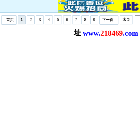
1
2
3
4
5
6
7
8
9
末页
首页
下一页
址
www.
2
18469
.com