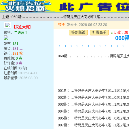
主题 : 060期:→→→→→→→→→→→→特码是灭庄大哥必中7尾←←←←←←←←
楼主
发表于: 2026-06-02 23:20
【灭庄大哥】
签到赚钱
打赏高手
u
历史记录
级别：
二级高手
06
发帖:
181
←←←←←←←←←←←←
威望:
181 点
铜币:
181 枚
060期:→→→→→→→→→→→→特码是灭
贡献值:
0 点
好评度:
0 点
在线时间: 0(时)
注册时间:
2025-04-11
最后登录:
2026-08-09
001期：←特码是灭庄大哥必中7尾→1尾,2尾,4尾 
002期：←特码是灭庄大哥必中7尾→0尾,1尾,3尾 
003期：←特码是灭庄大哥必中7尾→1尾,2尾,3尾 
004期：←特码是灭庄大哥必中7尾→1尾,2尾,3尾 
005期：←特码是灭庄大哥必中7尾→0尾,2尾,3尾 
007期：←特码是灭庄大哥必中7尾→1尾,2尾,3尾 