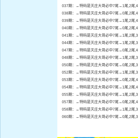
037期：←特码是灭庄大哥必中7尾→1尾,2尾,4尾 
038期：←特码是灭庄大哥必中7尾→0尾,2尾,4尾 
039期：←特码是灭庄大哥必中7尾→1尾,2尾,4尾 
040期：←特码是灭庄大哥必中7尾→0尾,2尾,4尾 
041期：←特码是灭庄大哥必中7尾→1尾,2尾,3尾 
044期：←特码是灭庄大哥必中7尾→1尾,2尾,3尾 
047期：←特码是灭庄大哥必中7尾→0尾,2尾,4尾 
048期：←特码是灭庄大哥必中7尾→1尾,2尾,3尾 
050期：←特码是灭庄大哥必中7尾→0尾,2尾,3尾 
052期：←特码是灭庄大哥必中7尾→1尾,2尾,3尾 
053期：←特码是灭庄大哥必中7尾→0尾,2尾,4尾 
054期：←特码是灭庄大哥必中7尾→1尾,2尾,4尾 
055期：←特码是灭庄大哥必中7尾→1尾,2尾,3尾 
057期：←特码是灭庄大哥必中7尾→0尾,2尾,4尾 
058期：←特码是灭庄大哥必中7尾→1尾,2尾,3尾 
060期：←特码是灭庄大哥必中7尾→0尾,2尾,3尾