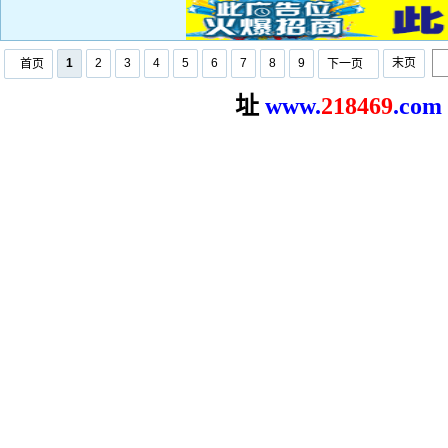
1
2
3
4
5
6
7
8
9
末页
首页
下一页
址
www.
2
18469
.com