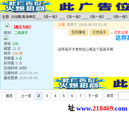
主题 : 059期:南海神尼___《杀一肖》___《杀一肖》___《杀一肖》___《杀一肖》
沙发
发表于: 2026-06-02 01:40
【真正为民】
签到赚钱
打赏高手
u
历史记录
级别：
二级高手
这样
发帖:
106
威望:
11 点
这样高手才更有信心哦这个是高手哦
铜币:
106 枚
贡献值:
0 点
好评度:
0 点
在线时间: 9(时)
注册时间:
2025-04-24
最后登录:
2026-08-06
2
3
4
5
6
7
末页
首页
上一页
下一页
址
www.
2
18469
.com