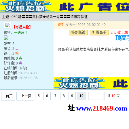
主题 : 059期:〓〓〓真仙梦★绝杀一肖〓〓〓请跟踪验证
9楼
发表于: 2026-06-02 01:40
【肖遥人物】
签到赚钱
打赏高手
u
历史记录
级别：
一级高手
顶高手
发帖:
2
威望:
2 点
顶高手!请继续发表精准资料,为彩民带来好运气!谢谢!!
铜币:
2 枚
贡献值:
0 点
好评度:
0 点
在线时间: 1(时)
注册时间:
2025-04-11
最后登录:
2026-08-06
5
6
7
8
9
10
共
10
页
首页
上一页
址
www.
2
18469
.com