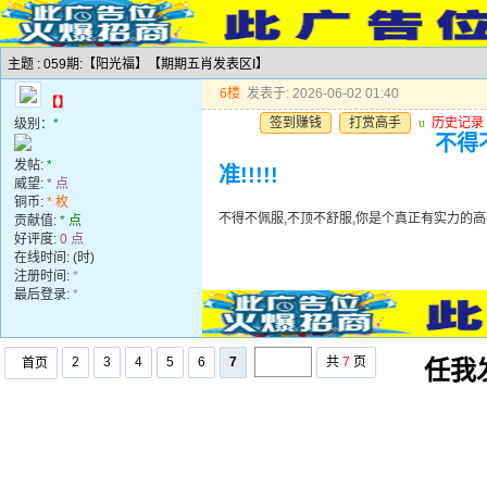
主题 : 059期:【阳光福】【期期五肖发表区I】
6楼
发表于: 2026-06-02 01:40
【】
签到赚钱
打赏高手
u
历史记录
级别：
*
不得
发帖:
*
准!!!!!
威望:
* 点
铜币:
* 枚
不得不佩服,不顶不舒服,你是个真正有实力的高手,
贡献值:
* 点
好评度:
0 点
在线时间: (时)
注册时间:
*
最后登录:
*
2
3
4
5
6
7
共
7
页
首页
任我发