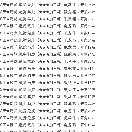
彩郎田★鸡,虎,猪 鼠,龙,蛇【★★★加三肖】羊,马,牛→ 开牛05准
彩郎田★鸡,虎,龙,狗,羊,蛇【★★★加三肖】鼠,兔,猪→ 开鼠42准
彩郎田★鸡,虎,龙,狗,羊,蛇【★★★加三肖】牛,鼠,猪→ 开狗20准
彩郎田★鼠,羊,猪,虎,猴,牛【★★★加三肖】兔,龙,鸡→ 开虎40准
彩郎田★鸡,鼠,蛇,猪,兔,猴【★★★加三肖】羊,龙,牛→ 开猴10准
彩郎田★鸡,虎,蛇,猪,兔,牛【★★★加三肖】羊,龙,马→ 开虎04准
彩郎田★猴,羊,猪,蛇,马,牛【★★★加三肖】兔,龙,虎→ 开羊12准
彩郎田★马,猪,猴,牛,狗,龙【★★★加三肖】鼠,蛇,鸡→ 开鸡34准
彩郎田★鸡,虎,猪 鼠,龙,蛇【★★★加三肖】羊,马,牛→ 开虎29准
彩郎田★鼠,羊,猪,虎,马,牛【★★★加三肖】兔,蛇,龙→ 开鼠31准
彩郎田★猴,羊,猪,虎,狗,牛【★★★加三肖】鼠,兔,马→ 开马49准
彩郎田★猴,羊,鸡,鼠,马,牛【★★★加三肖】兔,狗,虎→ 开马13准
彩郎田★鸡,虎,猪 鼠,龙,蛇【★★★加三肖】羊,兔,牛→ 开羊48准
彩郎田★鸡,虎,猪 鼠,羊,蛇【★★★加三肖】兔,马,牛→ 开鼠19准
彩郎田★马,猪,猴,牛,狗,龙【★★★加三肖】鼠 羊,鸡→ 开猪44准
彩郎田★鸡,鼠,蛇,猪,兔,虎【★★★加三肖】羊,龙,牛→ 开鼠43准
彩郎田★鸡,鼠,蛇,猪,兔,猴【★★★加三肖】虎,羊,牛→ 开兔40准
彩郎田★鼠,羊,猪,虎,猴,牛【★★★加三肖】兔,龙,鸡→ 开牛18准