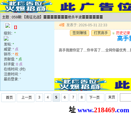
主题 : 059期:【南征北战】〓〓〓〓〓〓〓绝杀半波〓〓〓〓〓〓
4楼
发表于: 2026-05-31 22:33
【】
签到赚钱
打赏高手
u
历史记录
级别：
*
高手我
发帖:
*
威望:
* 点
高手我跟你定了....你辛苦了.....全网你最优秀..
铜币:
* 枚
贡献值:
* 点
好评度:
0 点
在线时间: (时)
注册时间:
*
最后登录:
*
3
4
5
6
7
8
末页
首页
上一页
下一页
址
www.
2
18469
.com