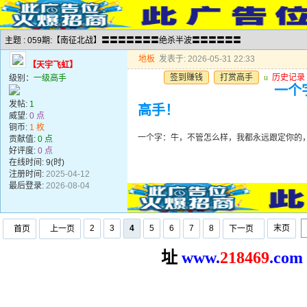
主题 : 059期:【南征北战】〓〓〓〓〓〓〓绝杀半波〓〓〓〓〓〓
地板
发表于: 2026-05-31 22:33
【天宇飞虹】
签到赚钱
打赏高手
u
历史记录
级别：
一级高手
一个
发帖:
1
高手！
威望:
0 点
铜币:
1 枚
一个字：牛，不管怎么样，我都永远跟定你的
贡献值:
0 点
好评度:
0 点
在线时间: 9(时)
注册时间:
2025-04-12
最后登录:
2026-08-04
2
3
4
5
6
7
8
末页
首页
上一页
下一页
址
www.
2
18469
.com