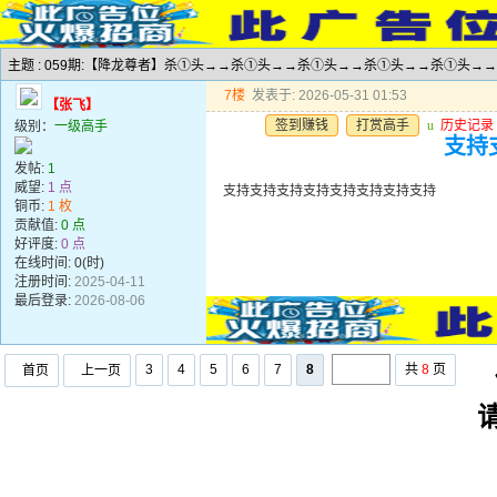
主题 : 059期:【降龙尊者】杀①头→→杀①头→→杀①头→→杀①头→→杀①头→
7楼
发表于: 2026-05-31 01:53
【张飞】
签到赚钱
打赏高手
u
历史记录
级别：
一级高手
支持
发帖:
1
威望:
1 点
支持支持支持支持支持支持支持支持
铜币:
1 枚
贡献值:
0 点
好评度:
0 点
在线时间: 0(时)
注册时间:
2025-04-11
最后登录:
2026-08-06
3
4
5
6
7
8
共
8
页
首页
上一页
任