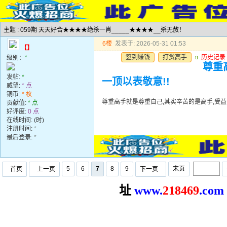
主题 : 059期 天天好合★★★★绝杀一肖_____★★★★__杀无赦！
6楼
发表于: 2026-05-31 01:53
【】
签到赚钱
打赏高手
u
历史记录
级别：
*
尊重
发帖:
*
一顶以表敬意!!
威望:
* 点
铜币:
* 枚
尊重高手就是尊重自己,其实辛苦的是高手,受益
贡献值:
* 点
好评度:
0 点
在线时间: (时)
注册时间:
*
最后登录:
*
5
6
7
8
9
末页
首页
上一页
下一页
址
www.
2
18469
.com