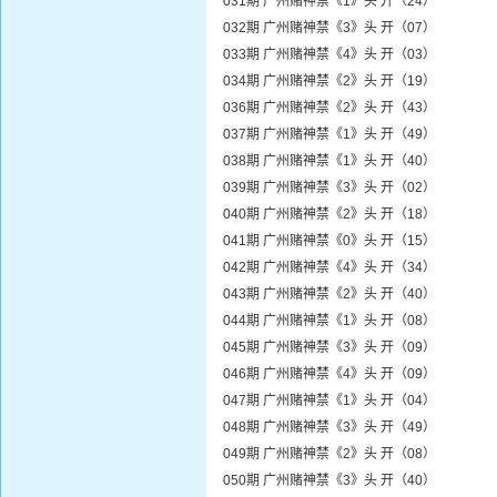
031期 广州赌神禁《1》头 开（24）
032期 广州赌神禁《3》头 开（07）
033期 广州赌神禁《4》头 开（03）
034期 广州赌神禁《2》头 开（19）
036期 广州赌神禁《2》头 开（43）
037期 广州赌神禁《1》头 开（49）
038期 广州赌神禁《1》头 开（40）
039期 广州赌神禁《3》头 开（02）
040期 广州赌神禁《2》头 开（18）
041期 广州赌神禁《0》头 开（15）
042期 广州赌神禁《4》头 开（34）
043期 广州赌神禁《2》头 开（40）
044期 广州赌神禁《1》头 开（08）
045期 广州赌神禁《3》头 开（09）
046期 广州赌神禁《4》头 开（09）
047期 广州赌神禁《1》头 开（04）
048期 广州赌神禁《3》头 开（49）
049期 广州赌神禁《2》头 开（08）
050期 广州赌神禁《3》头 开（40）