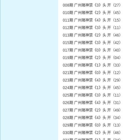
008期 广州赌神禁《3》头 开（27）
010期 广州赌神禁《2》头 开（45）
011期 广州赌神禁《4》头 开（15）
012期 广州赌神禁《3》头 开（11）
013期 广州赌神禁《2》头 开（46）
015期 广州赌神禁《3》头 开（42）
017期 广州赌神禁《0》头 开（40）
019期 广州赌神禁《2》头 开（04）
020期 广州赌神禁《1》头 开（33）
021期 广州赌神禁《0》头 开（12）
023期 广州赌神禁《4》头 开（29）
024期 广州赌神禁《1》头 开（45）
025期 广州赌神禁《3》头 开（11）
026期 广州赌神禁《4》头 开（31）
027期 广州赌神禁《2》头 开（49）
028期 广州赌神禁《4》头 开（34）
029期 广州赌神禁《0》头 开（13）
030期 广州赌神禁《2》头 开（46）