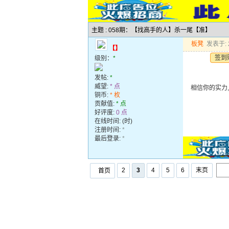
主题 : 058期：【找高手的人】杀一尾【准】
板凳
发表于: 2
【】
签到
级别：
*
发帖:
*
威望:
* 点
相信你的实力,
铜币:
* 枚
贡献值:
* 点
好评度:
0 点
在线时间: (时)
注册时间:
*
最后登录:
*
2
3
4
5
6
末页
首页