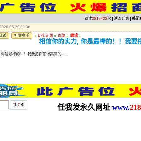
阅读
2812422
次 |
返回列表
|
关闭
026-05-30 01:38
赚钱
打赏高手
u
历史记录
u
回复
u
编辑
u
相信你的实力, 你是最棒的！！我要把你顶
 你是最棒的！！我要把你顶得高高的.......
共
7
页
任我发永久网址
www.
2
18