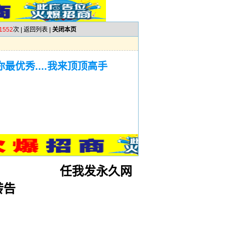
1552
次 |
返回列表
|
关闭本页
网你最优秀....我来顶顶高手
任我发永久网
转告