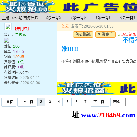
主题 : 058期:南海神尼___《杀一肖》___《杀一肖》___《杀一肖》___《杀一肖》
沙发
发表于: 2026-05-30 01:38
【开门红】
签到赚钱
打赏高手
u
历史记录
级别：
二级高手
不得
发帖:
180
准!!!!!
威望:
179 点
铜币:
180 枚
不得不佩服,不顶不舒服,你是个真正有实力的高手,
贡献值:
0 点
好评度:
0 点
在线时间: 0(时)
注册时间:
2025-04-11
最后登录:
2026-08-06
2
3
4
5
6
7
末页
首页
上一页
下一页
址
www.
2
18469
.com