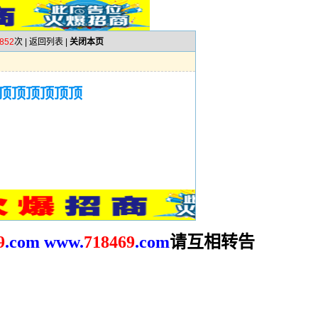
852
次 |
返回列表
|
关闭本页
顶顶顶顶顶顶顶
请互相转告
9
.com
www.
718469
.com