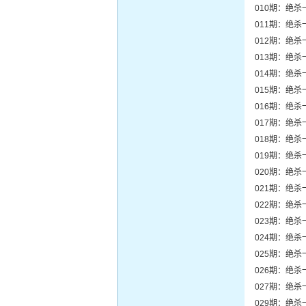
010期：绝杀
011期：绝杀
012期：绝杀
013期：绝杀
014期：绝杀
015期：绝杀
016期：绝杀
017期：绝杀
018期：绝杀
019期：绝杀
020期：绝杀
021期：绝杀
022期：绝杀
023期：绝杀
024期：绝杀
025期：绝杀
026期：绝杀
027期：绝杀
029期：绝杀