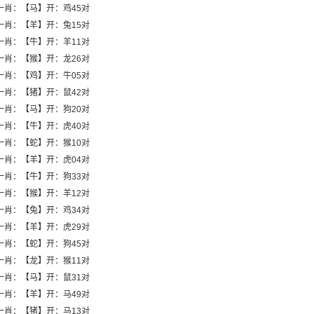
一肖：【马】开：鸡45对
一肖：【羊】开：兔15对
一肖：【牛】开：羊11对
一肖：【猴】开：龙26对
一肖：【鸡】开：牛05对
一肖：【猪】开：鼠42对
一肖：【马】开：狗20对
一肖：【牛】开：虎40对
一肖：【蛇】开：猴10对
一肖：【羊】开：虎04对
一肖：【牛】开：狗33对
一肖：【猴】开：羊12对
一肖：【兔】开：鸡34对
一肖：【羊】开：虎29对
一肖：【蛇】开：狗45对
一肖：【龙】开：猴11对
一肖：【马】开：鼠31对
一肖：【羊】开：马49对
一肖：【猪】开：马13对