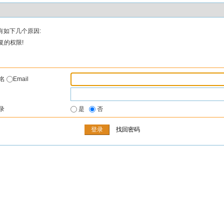
有如下几个原因:
复的权限!
户名
Email
录
是
否
找回密码