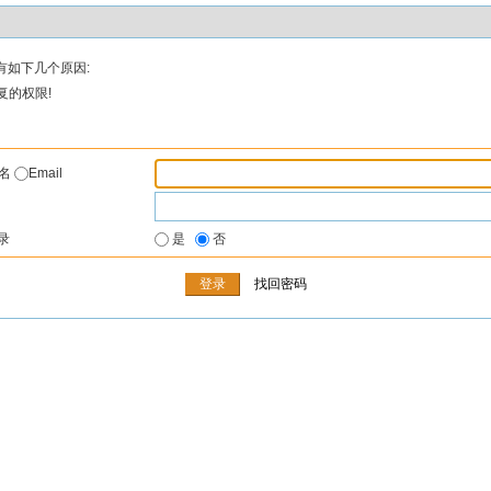
有如下几个原因:
复的权限!
户名
Email
录
是
否
找回密码