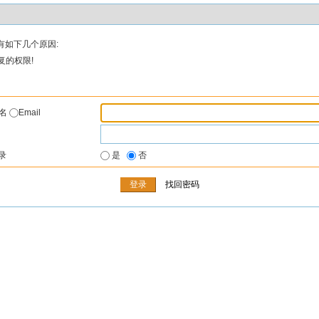
有如下几个原因:
复的权限!
户名
Email
录
是
否
找回密码