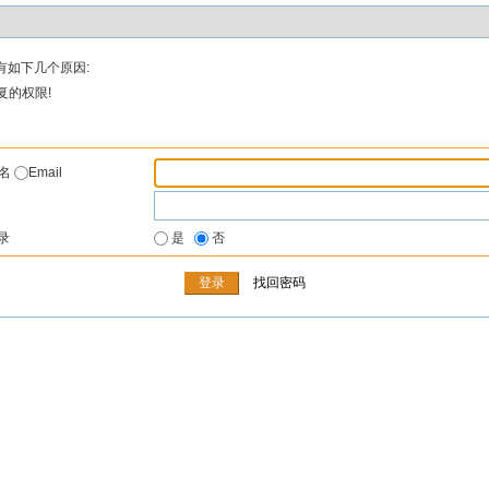
有如下几个原因:
复的权限!
户名
Email
录
是
否
找回密码